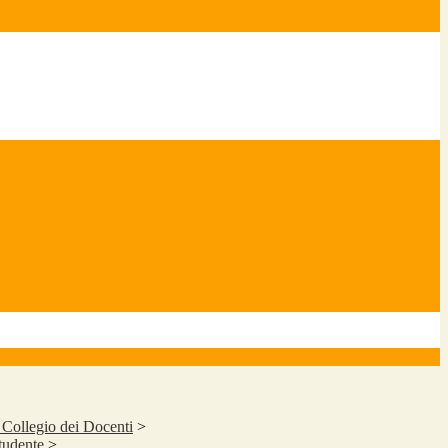
l Collegio dei Docenti
>
tudente
>