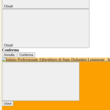
Chiudi
Chiudi
Conferma
Annulla
Conferma
I
close