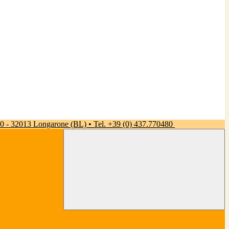
 50 - 32013 Longarone (BL) • Tel. +39 (0) 437.770480