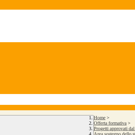
Home
>
Offerta formativa
>
Progetti approvati da
Area sostegno dello s