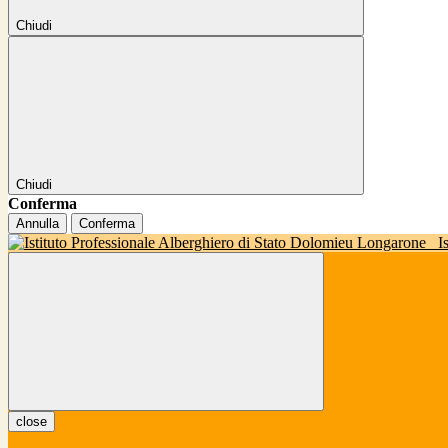
Chiudi
Chiudi
Conferma
Annulla
Conferma
I
close