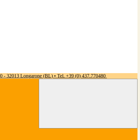
 50 - 32013 Longarone (BL) • Tel. +39 (0) 437.770480