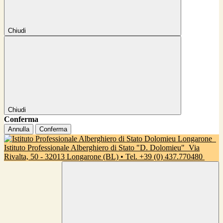
Chiudi
Chiudi
Conferma
Annulla
Conferma
Istituto Professionale Alberghiero di Stato "D. Dolomieu"
Via
Rivalta, 50 - 32013 Longarone (BL) • Tel. +39 (0) 437.770480