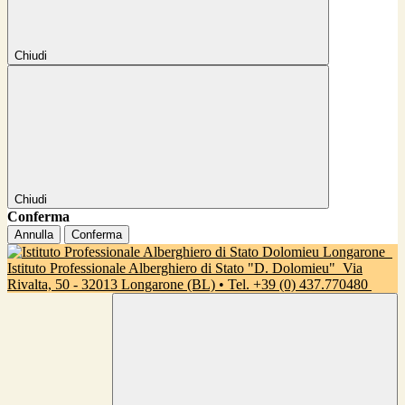
Chiudi
Chiudi
Conferma
Annulla
Conferma
Istituto Professionale Alberghiero di Stato "D. Dolomieu"
Via
Rivalta, 50 - 32013 Longarone (BL) • Tel. +39 (0) 437.770480