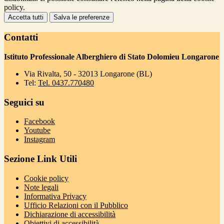
policy.
Accetta tutti
Salva le preferenze
Contatti
Istituto Professionale Alberghiero di Stato Dolomieu Longarone
Via Rivalta, 50 - 32013 Longarone (BL)
Tel:
Tel. 0437.770480
Seguici su
Facebook
Youtube
Instagram
Sezione Link Utili
Cookie policy
Note legali
Informativa Privacy
Ufficio Relazioni con il Pubblico
Dichiarazione di accessibilità
Obiettivi di accessibilità