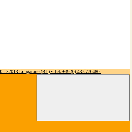
 50 - 32013 Longarone (BL) • Tel. +39 (0) 437.770480