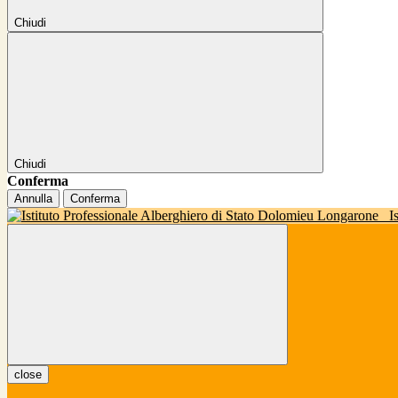
Chiudi
Chiudi
Conferma
Annulla
Conferma
I
close