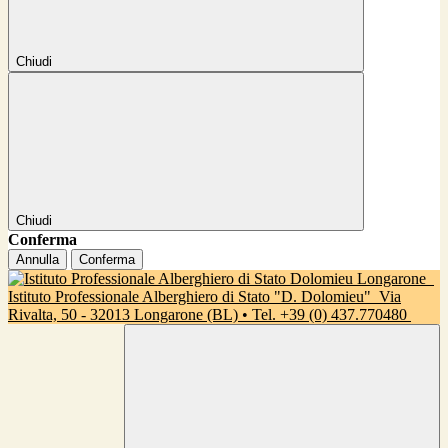
Chiudi
Chiudi
Conferma
Annulla
Conferma
Istituto Professionale Alberghiero di Stato "D. Dolomieu"
Via
Rivalta, 50 - 32013 Longarone (BL) • Tel. +39 (0) 437.770480