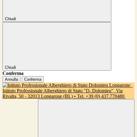
Chiudi
Chiudi
Conferma
Annulla
Conferma
Istituto Professionale Alberghiero di Stato "D. Dolomieu"
Via
Rivalta, 50 - 32013 Longarone (BL) • Tel. +39 (0) 437.770480