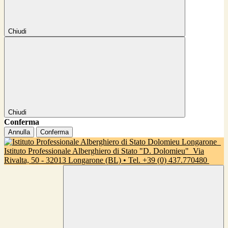
Chiudi
Chiudi
Conferma
Annulla
Conferma
Istituto Professionale Alberghiero di Stato "D. Dolomieu"
Via
Rivalta, 50 - 32013 Longarone (BL) • Tel. +39 (0) 437.770480