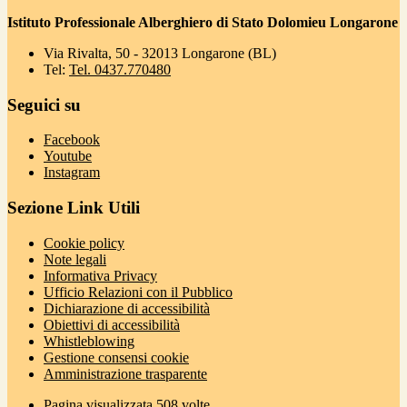
Istituto Professionale Alberghiero di Stato Dolomieu Longarone
Via Rivalta, 50 - 32013 Longarone (BL)
Tel:
Tel. 0437.770480
Seguici su
Facebook
Youtube
Instagram
Sezione Link Utili
Cookie policy
Note legali
Informativa Privacy
Ufficio Relazioni con il Pubblico
Dichiarazione di accessibilità
Obiettivi di accessibilità
Whistleblowing
Gestione consensi cookie
Amministrazione trasparente
Pagina visualizzata
508
volte