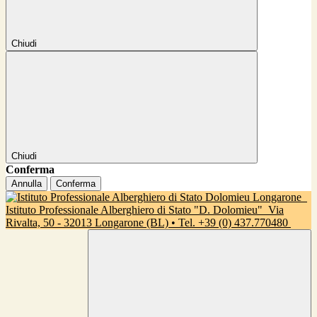
Chiudi
Chiudi
Conferma
Annulla
Conferma
Istituto Professionale Alberghiero di Stato "D. Dolomieu"
Via
Rivalta, 50 - 32013 Longarone (BL) • Tel. +39 (0) 437.770480