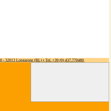
 50 - 32013 Longarone (BL) • Tel. +39 (0) 437.770480