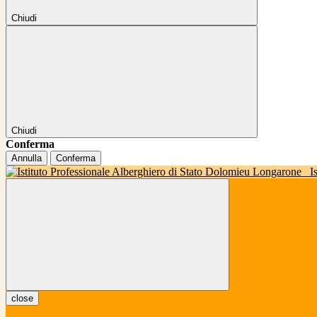
Chiudi
Chiudi
Conferma
Annulla
Conferma
I
close