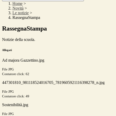
Home
>
Novità
>
Le notizie
>
RassegnaStampa
RassegnaStampa
Notizie della scuola.
Allegati
Ad majora Gazzettino.jpg
File JPG
Contatore click: 62
447301810_981118524016705_7819605921116398278_n.jpg
File JPG
Contatore click: 49
Sostenibilità.jpg
File JPG