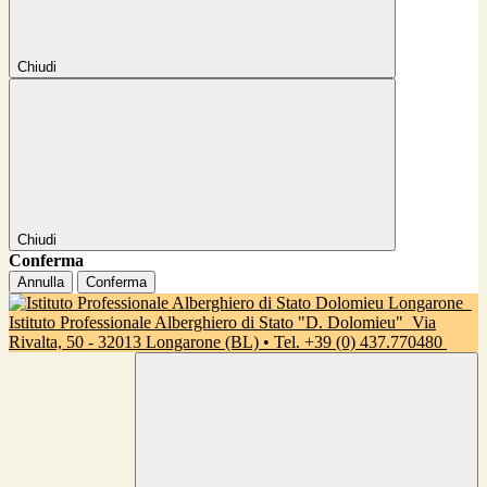
Chiudi
Chiudi
Conferma
Annulla
Conferma
Istituto Professionale Alberghiero di Stato "D. Dolomieu"
Via
Rivalta, 50 - 32013 Longarone (BL) • Tel. +39 (0) 437.770480