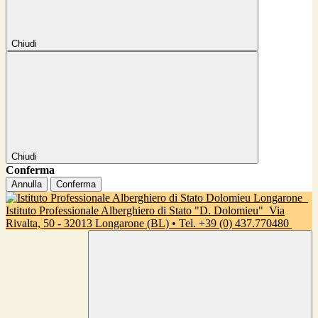
Chiudi
Chiudi
Conferma
Annulla
Conferma
Istituto Professionale Alberghiero di Stato "D. Dolomieu"
Via
Rivalta, 50 - 32013 Longarone (BL) • Tel. +39 (0) 437.770480