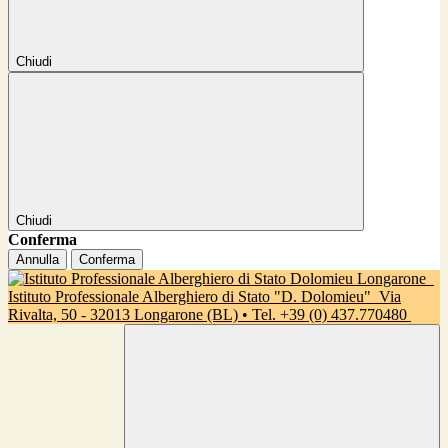
Chiudi
Chiudi
Conferma
Annulla
Conferma
Istituto Professionale Alberghiero di Stato "D. Dolomieu"
Via
Rivalta, 50 - 32013 Longarone (BL) • Tel. +39 (0) 437.770480