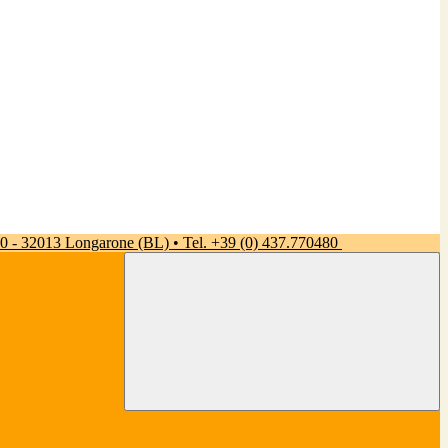
 50 - 32013 Longarone (BL) • Tel. +39 (0) 437.770480