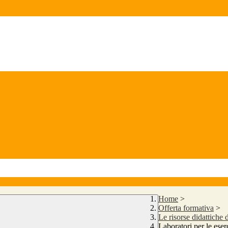
Home
>
Offerta formativa
>
Le risorse didattiche 
Laboratori per le eser