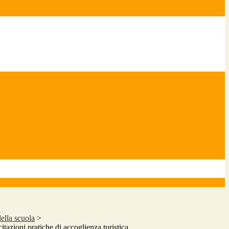
della scuola
>
citazioni pratiche di accoglienza turistica