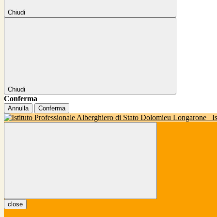
Chiudi
Chiudi
Conferma
Annulla
Conferma
I
close