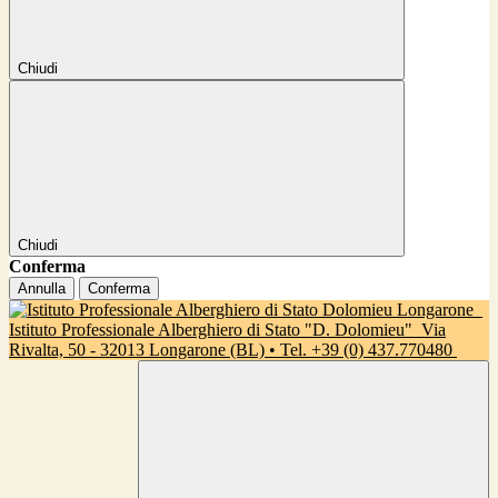
Chiudi
Chiudi
Conferma
Annulla
Conferma
Istituto Professionale Alberghiero di Stato "D. Dolomieu"
Via
Rivalta, 50 - 32013 Longarone (BL) • Tel. +39 (0) 437.770480