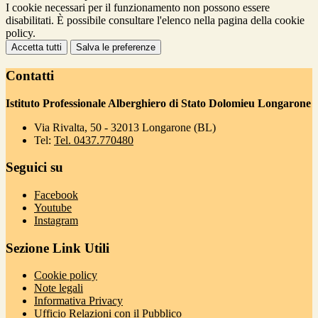
I cookie necessari per il funzionamento non possono essere
disabilitati. È possibile consultare l'elenco nella pagina della cookie
policy.
Accetta tutti
Salva le preferenze
Contatti
Istituto Professionale Alberghiero di Stato Dolomieu Longarone
Via Rivalta, 50 - 32013 Longarone (BL)
Tel:
Tel. 0437.770480
Seguici su
Facebook
Youtube
Instagram
Sezione Link Utili
Cookie policy
Note legali
Informativa Privacy
Ufficio Relazioni con il Pubblico