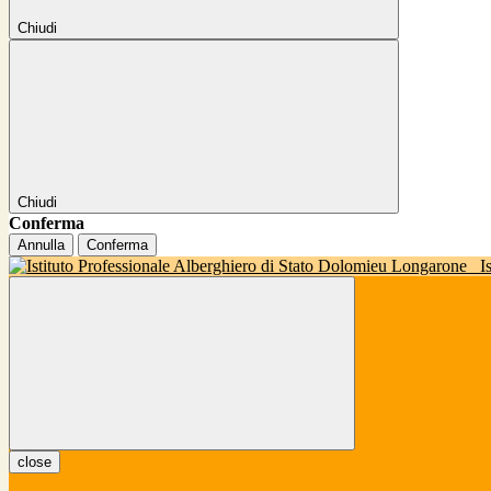
Chiudi
Chiudi
Conferma
Annulla
Conferma
I
close