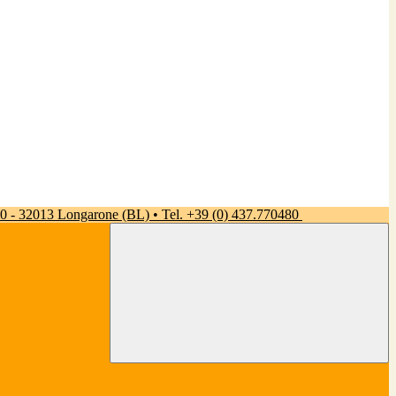
 50 - 32013 Longarone (BL) • Tel. +39 (0) 437.770480