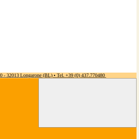
 50 - 32013 Longarone (BL) • Tel. +39 (0) 437.770480