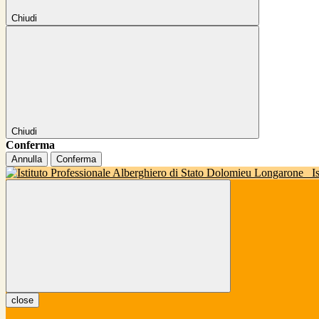
Chiudi
Chiudi
Conferma
Annulla
Conferma
I
close