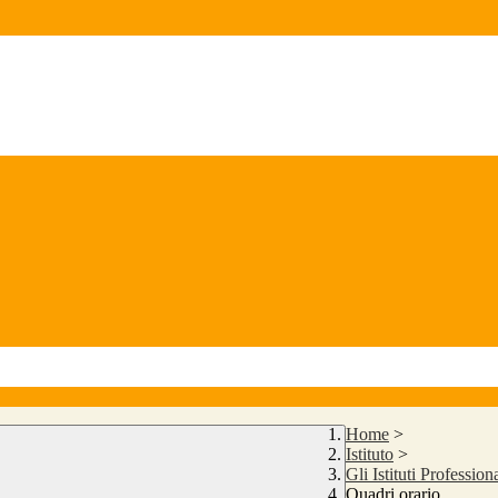
Home
>
Istituto
>
Gli Istituti Professiona
Quadri orario