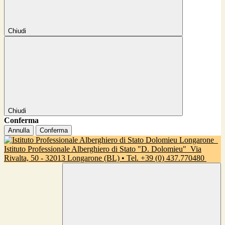
Chiudi
Chiudi
Conferma
Annulla
Conferma
Istituto Professionale Alberghiero di Stato "D. Dolomieu"
Via
Rivalta, 50 - 32013 Longarone (BL) • Tel. +39 (0) 437.770480