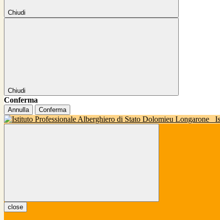
Chiudi
Chiudi
Conferma
Annulla
Conferma
I
close