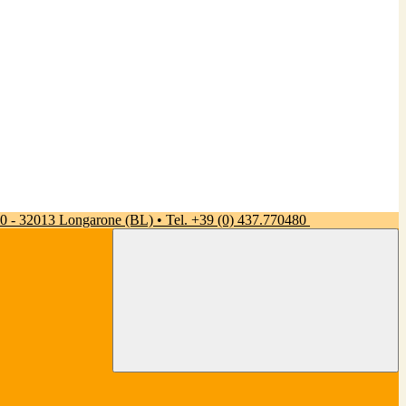
 50 - 32013 Longarone (BL) • Tel. +39 (0) 437.770480