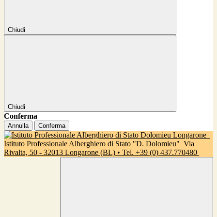
Chiudi
Chiudi
Conferma
Annulla
Conferma
Istituto Professionale Alberghiero di Stato "D. Dolomieu"
Via
Rivalta, 50 - 32013 Longarone (BL) • Tel. +39 (0) 437.770480