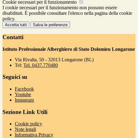
Cookie necessari per il funzionamento
I cookie necessari per il funzionamento non possono essere
disabilitati. È possibile consultare l'elenco nella pagina della cookie
policy.
Accetta tutti
Salva le preferenze
Contatti
Istituto Professionale Alberghiero di Stato Dolomieu Longarone
Via Rivalta, 50 - 32013 Longarone (BL)
Tel:
Tel. 0437.770480
Seguici su
Facebook
Youtube
Instagram
Sezione Link Utili
Cookie policy
Note legali
Informativa Privacy