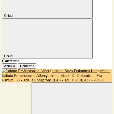
Chiudi
Chiudi
Conferma
Annulla
Conferma
Istituto Professionale Alberghiero di Stato "D. Dolomieu"
Via
Rivalta, 50 - 32013 Longarone (BL) • Tel. +39 (0) 437.770480