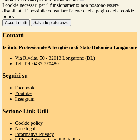
I cookie necessari per il funzionamento non possono essere
disabilitati. È possibile consultare l'elenco nella pagina della cookie
policy.
Accetta tutti
Salva le preferenze
Contatti
Istituto Professionale Alberghiero di Stato Dolomieu Longarone
Via Rivalta, 50 - 32013 Longarone (BL)
Tel:
Tel. 0437.770480
Seguici su
Facebook
Youtube
Instagram
Sezione Link Utili
Cookie policy
Note legali
Informativa Privacy
Ufficio Relazioni con il Pubblico