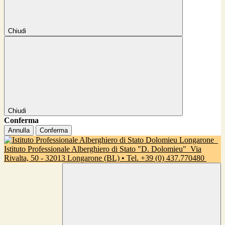
Chiudi
Chiudi
Conferma
Annulla
Conferma
Istituto Professionale Alberghiero di Stato "D. Dolomieu"
Via
Rivalta, 50 - 32013 Longarone (BL) • Tel. +39 (0) 437.770480