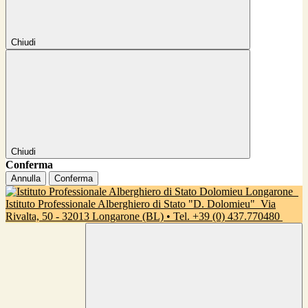
Chiudi
Chiudi
Conferma
Annulla
Conferma
Istituto Professionale Alberghiero di Stato "D. Dolomieu"
Via
Rivalta, 50 - 32013 Longarone (BL) • Tel. +39 (0) 437.770480