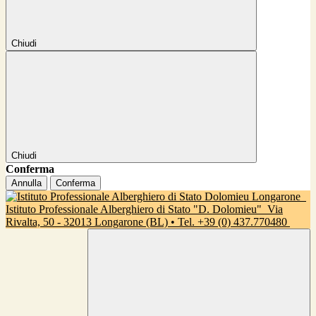
Chiudi
Chiudi
Conferma
Annulla
Conferma
Istituto Professionale Alberghiero di Stato "D. Dolomieu"
Via
Rivalta, 50 - 32013 Longarone (BL) • Tel. +39 (0) 437.770480