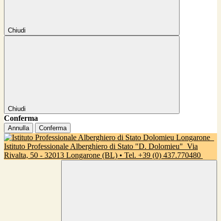
Chiudi
Chiudi
Conferma
Annulla
Conferma
Istituto Professionale Alberghiero di Stato "D. Dolomieu"
Via
Rivalta, 50 - 32013 Longarone (BL) • Tel. +39 (0) 437.770480