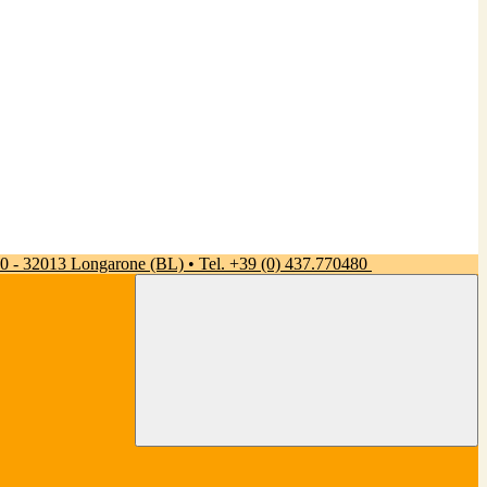
 50 - 32013 Longarone (BL) • Tel. +39 (0) 437.770480