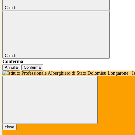
Chiudi
Chiudi
Conferma
Annulla
Conferma
I
close