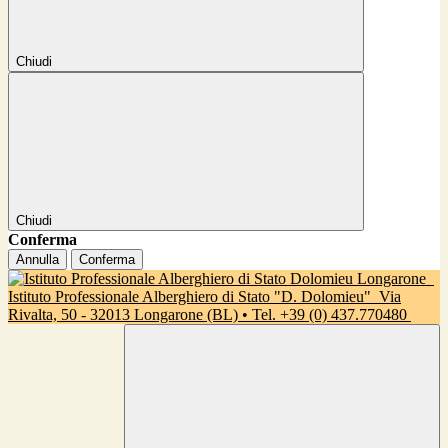
Chiudi
Chiudi
Conferma
Annulla
Conferma
Istituto Professionale Alberghiero di Stato "D. Dolomieu"
Via
Rivalta, 50 - 32013 Longarone (BL) • Tel. +39 (0) 437.770480