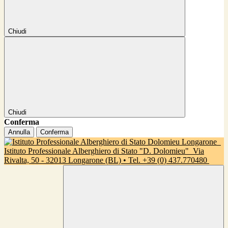
Chiudi
Chiudi
Conferma
Annulla
Conferma
Istituto Professionale Alberghiero di Stato "D. Dolomieu"
Via
Rivalta, 50 - 32013 Longarone (BL) • Tel. +39 (0) 437.770480