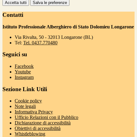
Accetta tutti
Salva le preferenze
Contatti
Istituto Professionale Alberghiero di Stato Dolomieu Longarone
Via Rivalta, 50 - 32013 Longarone (BL)
Tel:
Tel. 0437.770480
Seguici su
Facebook
Youtube
Instagram
Sezione Link Utili
Cookie policy
Note legali
Informativa Privacy
Ufficio Relazioni con il Pubblico
Dichiarazione di accessibilità
Obiettivi di accessibilità
Whistleblowing