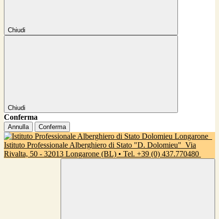
Chiudi
Chiudi
Conferma
Annulla
Conferma
Istituto Professionale Alberghiero di Stato "D. Dolomieu"
Via
Rivalta, 50 - 32013 Longarone (BL) • Tel. +39 (0) 437.770480