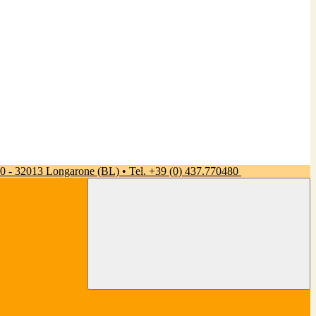
 50 - 32013 Longarone (BL) • Tel. +39 (0) 437.770480