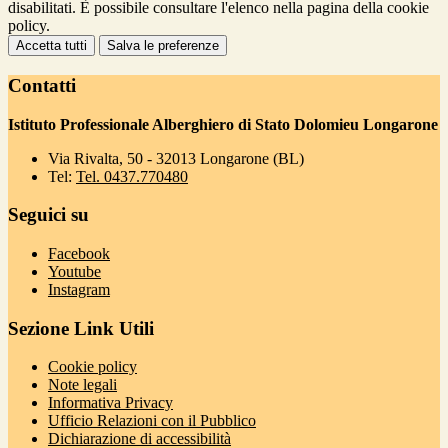
disabilitati. È possibile consultare l'elenco nella pagina della cookie
policy.
Accetta tutti
Salva le preferenze
Contatti
Istituto Professionale Alberghiero di Stato Dolomieu Longarone
Via Rivalta, 50 - 32013 Longarone (BL)
Tel:
Tel. 0437.770480
Seguici su
Facebook
Youtube
Instagram
Sezione Link Utili
Cookie policy
Note legali
Informativa Privacy
Ufficio Relazioni con il Pubblico
Dichiarazione di accessibilità