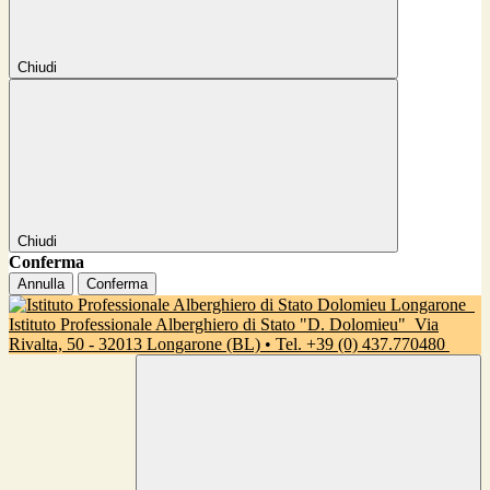
Chiudi
Chiudi
Conferma
Annulla
Conferma
Istituto Professionale Alberghiero di Stato "D. Dolomieu"
Via
Rivalta, 50 - 32013 Longarone (BL) • Tel. +39 (0) 437.770480