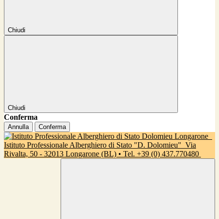
Chiudi
Chiudi
Conferma
Annulla
Conferma
Istituto Professionale Alberghiero di Stato "D. Dolomieu"
Via
Rivalta, 50 - 32013 Longarone (BL) • Tel. +39 (0) 437.770480