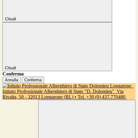
Chiudi
Chiudi
Conferma
Annulla
Conferma
Istituto Professionale Alberghiero di Stato "D. Dolomieu"
Via
Rivalta, 50 - 32013 Longarone (BL) • Tel. +39 (0) 437.770480