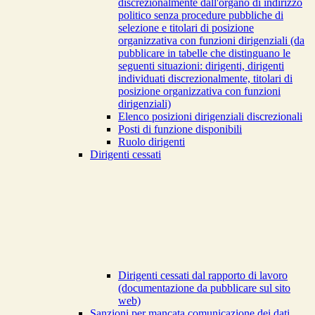
discrezionalmente dall'organo di indirizzo
politico senza procedure pubbliche di
selezione e titolari di posizione
organizzativa con funzioni dirigenziali (da
pubblicare in tabelle che distinguano le
seguenti situazioni: dirigenti, dirigenti
individuati discrezionalmente, titolari di
posizione organizzativa con funzioni
dirigenziali)
Elenco posizioni dirigenziali discrezionali
Posti di funzione disponibili
Ruolo dirigenti
Dirigenti cessati
Dirigenti cessati dal rapporto di lavoro
(documentazione da pubblicare sul sito
web)
Sanzioni per mancata comunicazione dei dati