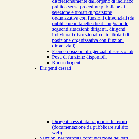
discrezionalmente dall'organo di indirizzo
politico senza procedure pubbliche di
selezione e titolari di posizione
organizzativa con funzioni dirigenziali (da
pubblicare in tabelle che distinguano le
seguenti situazioni: dirigenti, dirigenti
individuati discrezionalmente, titolari di
posizione organizzativa con funzioni
dirigenziali)
Elenco posizioni dirigenziali discrezionali
Posti di funzione disponibili
Ruolo dirigenti
Dirigenti cessati
Dirigenti cessati dal rapporto di lavoro
(documentazione da pubblicare sul sito
web)
Sanzioni per mancata comunicazione dei dati