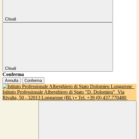
Chiudi
Chiudi
Conferma
Annulla
Conferma
Istituto Professionale Alberghiero di Stato "D. Dolomieu"
Via
Rivalta, 50 - 32013 Longarone (BL) • Tel. +39 (0) 437.770480