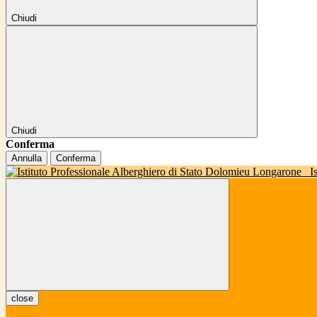
Chiudi
Chiudi
Conferma
Annulla
Conferma
I
close