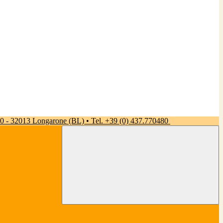
 50 - 32013 Longarone (BL) • Tel. +39 (0) 437.770480