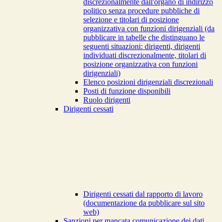
discrezionalmente dall'organo di indirizzo
politico senza procedure pubbliche di
selezione e titolari di posizione
organizzativa con funzioni dirigenziali (da
pubblicare in tabelle che distinguano le
seguenti situazioni: dirigenti, dirigenti
individuati discrezionalmente, titolari di
posizione organizzativa con funzioni
dirigenziali)
Elenco posizioni dirigenziali discrezionali
Posti di funzione disponibili
Ruolo dirigenti
Dirigenti cessati
Dirigenti cessati dal rapporto di lavoro
(documentazione da pubblicare sul sito
web)
Sanzioni per mancata comunicazione dei dati