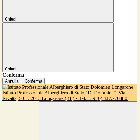
Chiudi
Chiudi
Conferma
Annulla
Conferma
Istituto Professionale Alberghiero di Stato "D. Dolomieu"
Via
Rivalta, 50 - 32013 Longarone (BL) • Tel. +39 (0) 437.770480