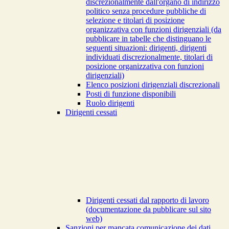
discrezionalmente dall'organo di indirizzo
politico senza procedure pubbliche di
selezione e titolari di posizione
organizzativa con funzioni dirigenziali (da
pubblicare in tabelle che distinguano le
seguenti situazioni: dirigenti, dirigenti
individuati discrezionalmente, titolari di
posizione organizzativa con funzioni
dirigenziali)
Elenco posizioni dirigenziali discrezionali
Posti di funzione disponibili
Ruolo dirigenti
Dirigenti cessati
Dirigenti cessati dal rapporto di lavoro
(documentazione da pubblicare sul sito
web)
Sanzioni per mancata comunicazione dei dati