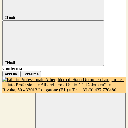
Chiudi
Chiudi
Conferma
Annulla
Conferma
Istituto Professionale Alberghiero di Stato "D. Dolomieu"
Via
Rivalta, 50 - 32013 Longarone (BL) • Tel. +39 (0) 437.770480