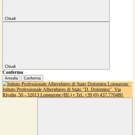
Chiudi
Chiudi
Conferma
Annulla
Conferma
Istituto Professionale Alberghiero di Stato "D. Dolomieu"
Via
Rivalta, 50 - 32013 Longarone (BL) • Tel. +39 (0) 437.770480