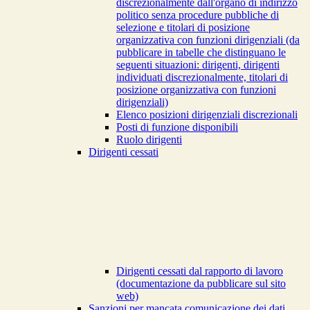
discrezionalmente dall'organo di indirizzo
politico senza procedure pubbliche di
selezione e titolari di posizione
organizzativa con funzioni dirigenziali (da
pubblicare in tabelle che distinguano le
seguenti situazioni: dirigenti, dirigenti
individuati discrezionalmente, titolari di
posizione organizzativa con funzioni
dirigenziali)
Elenco posizioni dirigenziali discrezionali
Posti di funzione disponibili
Ruolo dirigenti
Dirigenti cessati
Dirigenti cessati dal rapporto di lavoro
(documentazione da pubblicare sul sito
web)
Sanzioni per mancata comunicazione dei dati