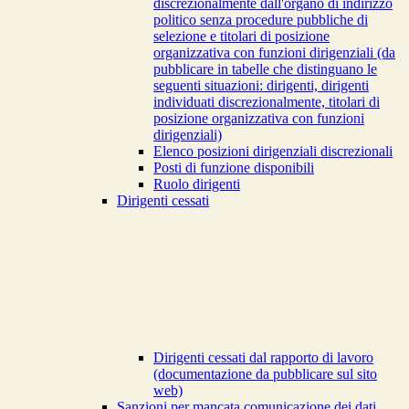
discrezionalmente dall'organo di indirizzo
politico senza procedure pubbliche di
selezione e titolari di posizione
organizzativa con funzioni dirigenziali (da
pubblicare in tabelle che distinguano le
seguenti situazioni: dirigenti, dirigenti
individuati discrezionalmente, titolari di
posizione organizzativa con funzioni
dirigenziali)
Elenco posizioni dirigenziali discrezionali
Posti di funzione disponibili
Ruolo dirigenti
Dirigenti cessati
Dirigenti cessati dal rapporto di lavoro
(documentazione da pubblicare sul sito
web)
Sanzioni per mancata comunicazione dei dati