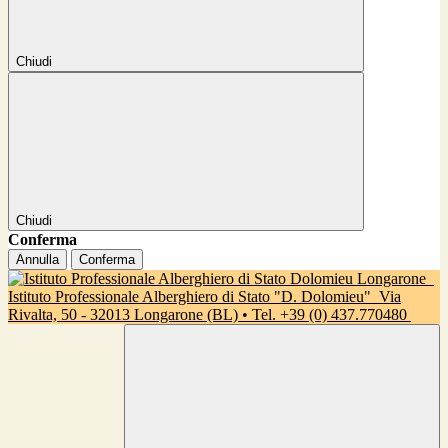
Chiudi
Chiudi
Conferma
Annulla
Conferma
Istituto Professionale Alberghiero di Stato "D. Dolomieu"
Via
Rivalta, 50 - 32013 Longarone (BL) • Tel. +39 (0) 437.770480