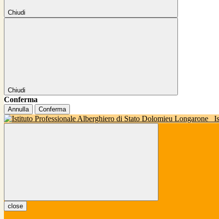
Chiudi
Chiudi
Conferma
Annulla
Conferma
I
close