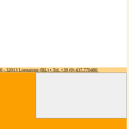
 50 - 32013 Longarone (BL) • Tel. +39 (0) 437.770480