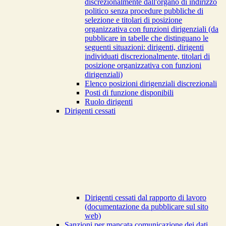
discrezionalmente dall'organo di indirizzo
politico senza procedure pubbliche di
selezione e titolari di posizione
organizzativa con funzioni dirigenziali (da
pubblicare in tabelle che distinguano le
seguenti situazioni: dirigenti, dirigenti
individuati discrezionalmente, titolari di
posizione organizzativa con funzioni
dirigenziali)
Elenco posizioni dirigenziali discrezionali
Posti di funzione disponibili
Ruolo dirigenti
Dirigenti cessati
Dirigenti cessati dal rapporto di lavoro
(documentazione da pubblicare sul sito
web)
Sanzioni per mancata comunicazione dei dati