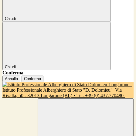
Chiudi
Chiudi
Conferma
Annulla
Conferma
Istituto Professionale Alberghiero di Stato "D. Dolomieu"
Via
Rivalta, 50 - 32013 Longarone (BL) • Tel. +39 (0) 437.770480