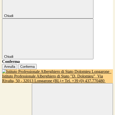
Chiudi
Chiudi
Conferma
Annulla
Conferma
Istituto Professionale Alberghiero di Stato "D. Dolomieu"
Via
Rivalta, 50 - 32013 Longarone (BL) • Tel. +39 (0) 437.770480