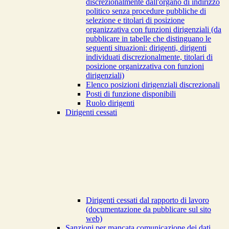
discrezionalmente dall'organo di indirizzo
politico senza procedure pubbliche di
selezione e titolari di posizione
organizzativa con funzioni dirigenziali (da
pubblicare in tabelle che distinguano le
seguenti situazioni: dirigenti, dirigenti
individuati discrezionalmente, titolari di
posizione organizzativa con funzioni
dirigenziali)
Elenco posizioni dirigenziali discrezionali
Posti di funzione disponibili
Ruolo dirigenti
Dirigenti cessati
Dirigenti cessati dal rapporto di lavoro
(documentazione da pubblicare sul sito
web)
Sanzioni per mancata comunicazione dei dati