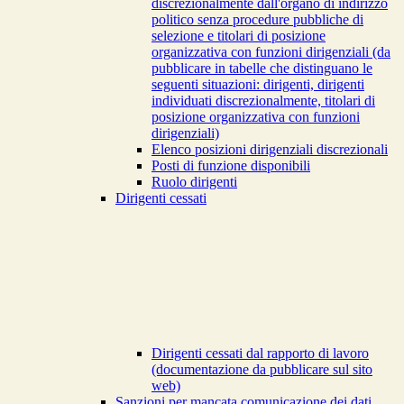
discrezionalmente dall'organo di indirizzo
politico senza procedure pubbliche di
selezione e titolari di posizione
organizzativa con funzioni dirigenziali (da
pubblicare in tabelle che distinguano le
seguenti situazioni: dirigenti, dirigenti
individuati discrezionalmente, titolari di
posizione organizzativa con funzioni
dirigenziali)
Elenco posizioni dirigenziali discrezionali
Posti di funzione disponibili
Ruolo dirigenti
Dirigenti cessati
Dirigenti cessati dal rapporto di lavoro
(documentazione da pubblicare sul sito
web)
Sanzioni per mancata comunicazione dei dati