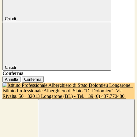
Chiudi
Chiudi
Conferma
Annulla
Conferma
Istituto Professionale Alberghiero di Stato "D. Dolomieu"
Via
Rivalta, 50 - 32013 Longarone (BL) • Tel. +39 (0) 437.770480