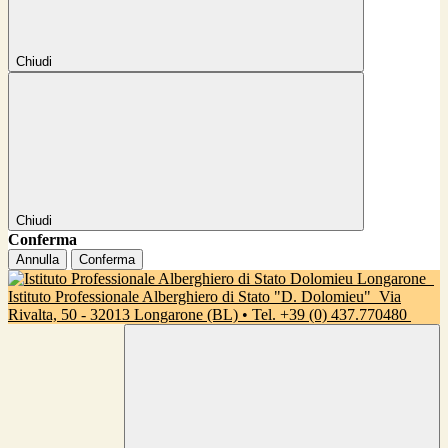
Chiudi
Chiudi
Conferma
Annulla
Conferma
Istituto Professionale Alberghiero di Stato "D. Dolomieu"
Via
Rivalta, 50 - 32013 Longarone (BL) • Tel. +39 (0) 437.770480