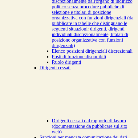
discrezionalmente dall'organo di indirizzo
politico senza procedure pubbliche di
selezione e titolari di posizione
organizzativa con funzioni dirigenziali (da
pubblicare in tabelle che distinguano le
seguenti situazioni: dirigenti, dirigenti
individuati discrezionalmente, titolari di
posizione organizzativa con funzioni
dirigenziali)
Elenco posizioni dirigenziali discrezionali
Posti di funzione disponibili
Ruolo dirigenti
Dirigenti cessati
Dirigenti cessati dal rapporto di lavoro
(documentazione da pubblicare sul sito
web)
Sanzioni per mancata comunicazione dei dati