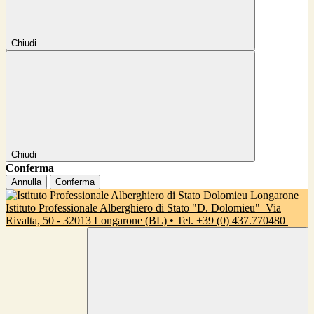
Chiudi
Chiudi
Conferma
Annulla
Conferma
Istituto Professionale Alberghiero di Stato "D. Dolomieu"
Via
Rivalta, 50 - 32013 Longarone (BL) • Tel. +39 (0) 437.770480