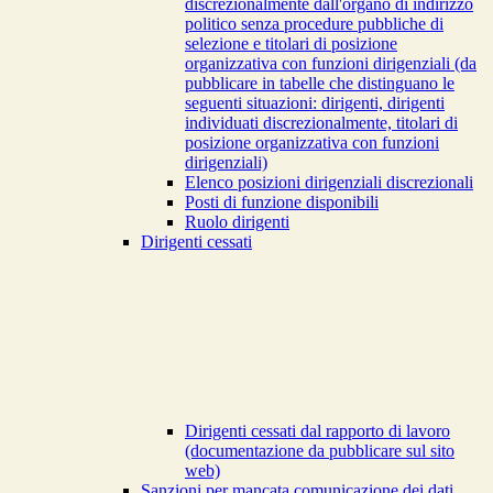
discrezionalmente dall'organo di indirizzo
politico senza procedure pubbliche di
selezione e titolari di posizione
organizzativa con funzioni dirigenziali (da
pubblicare in tabelle che distinguano le
seguenti situazioni: dirigenti, dirigenti
individuati discrezionalmente, titolari di
posizione organizzativa con funzioni
dirigenziali)
Elenco posizioni dirigenziali discrezionali
Posti di funzione disponibili
Ruolo dirigenti
Dirigenti cessati
Dirigenti cessati dal rapporto di lavoro
(documentazione da pubblicare sul sito
web)
Sanzioni per mancata comunicazione dei dati