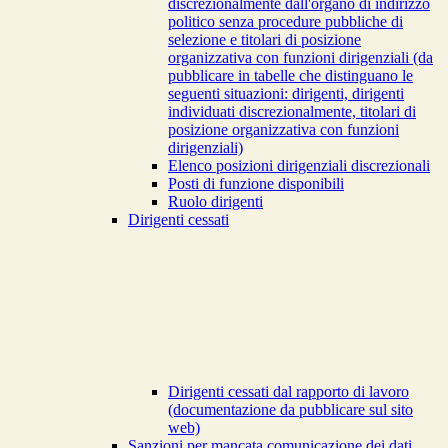
discrezionalmente dall'organo di indirizzo
politico senza procedure pubbliche di
selezione e titolari di posizione
organizzativa con funzioni dirigenziali (da
pubblicare in tabelle che distinguano le
seguenti situazioni: dirigenti, dirigenti
individuati discrezionalmente, titolari di
posizione organizzativa con funzioni
dirigenziali)
Elenco posizioni dirigenziali discrezionali
Posti di funzione disponibili
Ruolo dirigenti
Dirigenti cessati
Dirigenti cessati dal rapporto di lavoro
(documentazione da pubblicare sul sito
web)
Sanzioni per mancata comunicazione dei dati