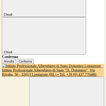
Chiudi
Chiudi
Conferma
Annulla
Conferma
Istituto Professionale Alberghiero di Stato "D. Dolomieu"
Via
Rivalta, 50 - 32013 Longarone (BL) • Tel. +39 (0) 437.770480